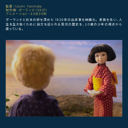
監督：Izumi Yoshida
制作国：ポーランド（2021）
アニメーション・22分30秒
ポーランドと日本の絆を深めた 1920年の出来事を映画化。 家族を失い、人
生を生き抜くために自立を迫られる孤児の歴史を、１０歳の少年の視点から
語っている。