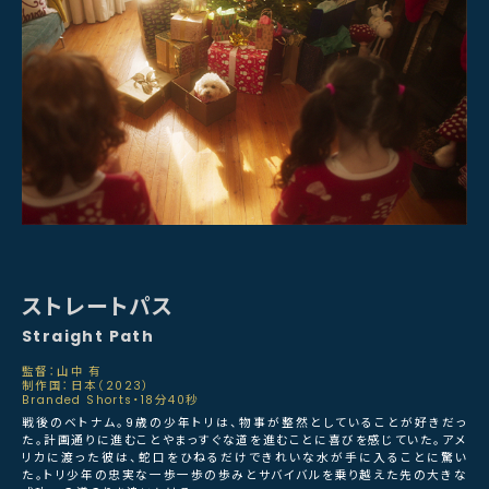
ストレートパス
Straight Path
監督：山中 有
制作国：日本（2023）
Branded Shorts・18分40秒
戦後のベトナム。9歳の少年トリは、物事が整然としていることが好きだっ
た。計画通りに進むことやまっすぐな道を進むことに喜びを感じていた。アメ
リカに渡った彼は、蛇口をひねるだけできれいな水が手に入ることに驚い
た。トリ少年の忠実な一歩一歩の歩みとサバイバルを乗り越えた先の大きな