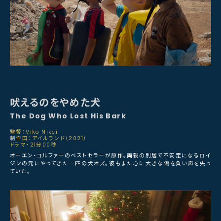
吠えるのをやめた犬
The Dog Who Lost His Bark
監督：Viko Nikci
制作国：アイルランド（2021）
ドラマ・21分00秒
オーエン・コルファーのベストセラーが原作。両親の別居で不安定になるロイ
ジンの元にやってきた一匹の犬オズ。彼もまた心に大きな傷を負い声を失っ
ていた。