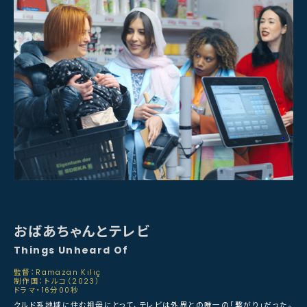
おばあちゃんとテレビ
Things Unheard Of
監督：Ramazan Kılıç
制作国：トルコ（2023）
ドラマ・16分00秒
クルド系地域に住む祖母にとって、テレビは外界との唯一の「繋がり」だった。