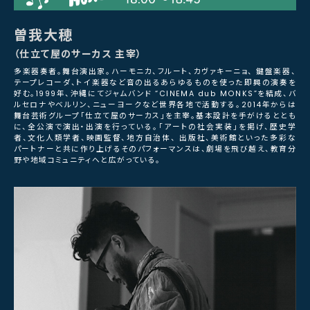
曽我大穂
（仕立て屋のサーカス 主宰）
多楽器奏者。舞台演出家。ハーモニカ、フルート、カヴァキーニョ、 鍵盤楽器、
テープレコーダ、トイ楽器など音の出るあらゆるものを使った即興の演奏を
好む。1999年、沖縄にてジャムバンド “CINEMA dub MONKS”を結成、バ
ルセロナやベルリン、ニューヨークなど世界各地で活動する。2014年からは
舞台芸術グループ「仕立て屋のサーカス」を主宰。基本設計を手がけるととも
に、全公演で演出・出演を行っている。「アートの社会実装」を掲げ、歴史学
者、文化人類学者、映画監督、地方自治体、 出版社、美術館といった多彩な
パートナーと共に作り上げるそのパフォーマンスは、劇場を飛び越え、教育分
野や地域コミュニティへと広がっている。