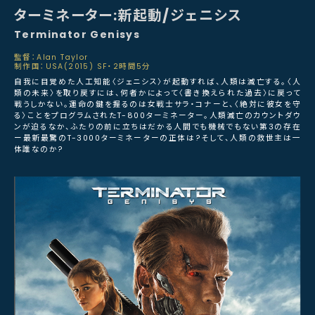
ターミネーター:新起動/ジェニシス
Terminator Genisys
監督：Alan Taylor
制作国：USA(2015) SF・2時間5分
自我に目覚めた人工知能〈ジェニシス〉が起動すれば、人類は滅亡する。〈人
類の未来〉を取り戻すには、何者かによって〈書き換えられた過去〉に戻って
戦うしかない。運命の鍵を握るのは女戦士サラ・コナーと、〈絶対に彼女を守
る〉ことをプログラムされたT-800ターミネーター。人類滅亡のカウントダウ
ンが迫るなか、ふたりの前に立ちはだかる人間でも機械でもない第3の存在
ー最新最驚のT-3000ターミネーターの正体は?そして、人類の救世主は一
体誰なのか?