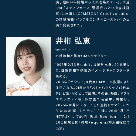
演し幅広い年齢層から人気を集めている。直近
では「スティンガース 警視庁おとり捜査検証
室」に出演し、GEMSTONE Creative Label
の短編映画「インフルエンサーゴースト」への出
演が発表された。
井桁 弘恵
Igeta Hiroe
日鉄興和不動産CMキャラクター
1997年2月3日生まれ、福岡県出身、2018年よ
り、日鉄興和不動産のイメージキャラクターを
務める。
2018年「ゼクシイ」11代目CMガール抜擢により
注目される。21年から「おしゃれクリップ」（日本
テレビ系）MCとして出演。その後、映画、ドラマ
やバラエティ等、多方面で活躍中。現在は、
2025年10月にスタートした連続ドラマ「ここか
ら先は地獄」（日テレ）主演。26年1月1日
NETFLIX にて配信「教場 Reunion」／2月
20日劇場公開「教場Requiem」初沢紬役にて
出演。