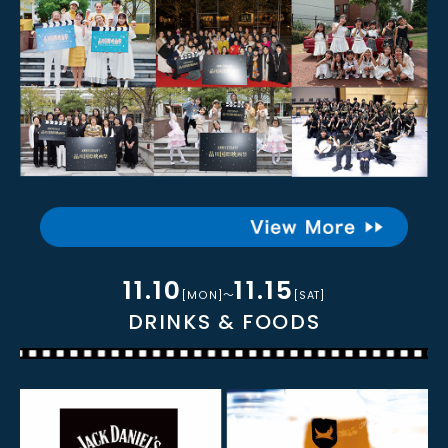
11.10
11.15
[MON]～
[SAT]
DRINKS & FOODS