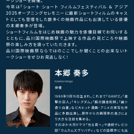
ークショーを開催。
今年は「ショート ショート フィルムフェスティバル & アジア
2025オープニングセレモニーに最新ショートフィルムのキャス
トとしても登壇をした数多くの映画作品にも出演している俳優
の本郷奏多が登場。
ショートフィルムをはじめ映画の魅力を俳優目線でお伺いする
とともに、品川国際映画祭で上映する作品の見どころや映画
祭の楽しみ方を語っていただきます。
品川国際映画祭ならではのここでしか聞くことの出来ないト
ークショーをぜひお見逃しなく！
本郷 奏多
Kanata Hongo
俳優
1990年11月15日生まれ。これまで「GANTZ」「進
撃の巨人」「キングダム」「鋼の錬金術師」「幽☆
遊☆白書」など大ヒット漫画・アニメの実写化作
品に多数出演し、原作からの再現率の高さによ
り大きな注目を集める。
そのほか大河ドラマ「光る君へ」や連続テレビ小
説「カムカムエヴリバディ」などの話題作にも出